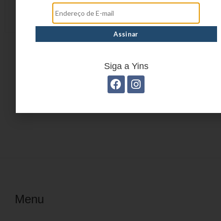
ESTOJO YS27199
ESTOJO YS27203
Siga a Yins
1
2
3
4
…
13
14
15
→
Menu