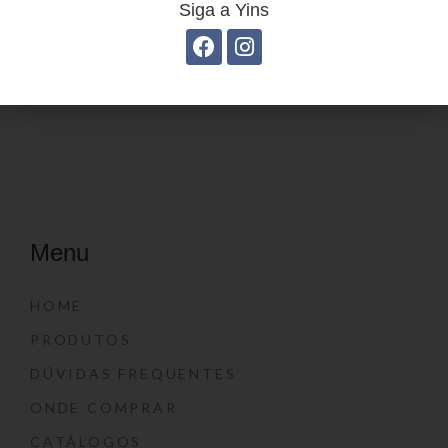
Siga a Yins
Estojo Juvenil YS27104
Mochila linha casual
YS29069
Menu
HOME
PRODUTOS
DÚVIDAS FREQUENTES
ONDE COMPRAR
CATÁLOGOS