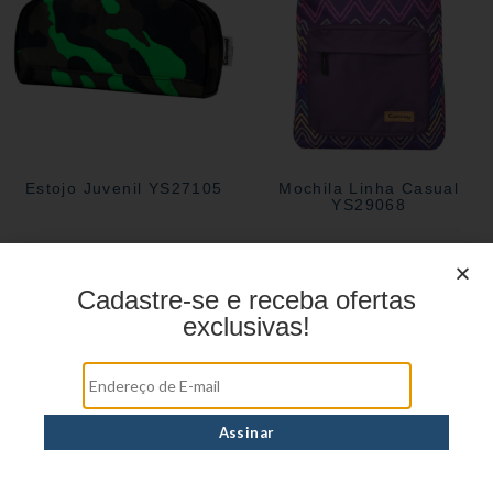
Estojo Juvenil YS27105
Mochila Linha Casual
YS29068
Cadastre-se e receba ofertas
exclusivas!