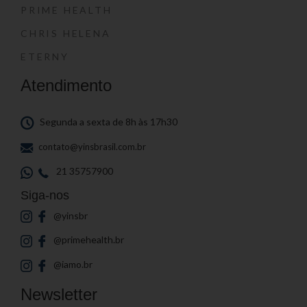
PRIME HEALTH
CHRIS HELENA
ETERNY
Atendimento
Segunda a sexta de 8h às 17h30
contato@yinsbrasil.com.br
21 35757900
Siga-nos
@yinsbr
@primehealth.br
@iamo.br
Newsletter