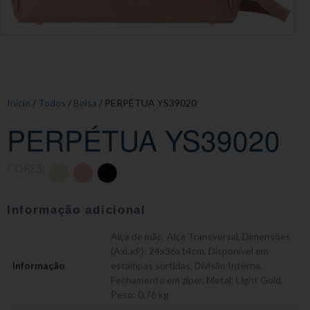
Início
/
Todos
/
Bolsa
/ PERPÉTUA YS39020
PERPÉTUA YS39020
CORES:
Informação adicional
Alça de mão
,
Alça Transversal
,
Dimensões
(AxLxP): 24x36x14cm
,
Disponível em
Informação
estampas sortidas
,
Divisão Interna
,
Fechamento em zíper
,
Metal: Light Gold
,
Peso: 0,76 kg