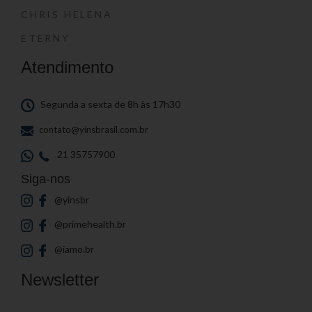
CHRIS HELENA
ETERNY
Atendimento
Segunda a sexta de 8h às 17h30
contato@yinsbrasil.com.br
21 35757900
Siga-nos
@yinsbr
@primehealth.br
@iamo.br
Newsletter