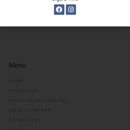
Estojo juvenil YS41026
Estojo Juvenil YS27105
Menu
HOME
PRODUTOS
DÚVIDAS FREQUENTES
ONDE COMPRAR
CATÁLOGOS
BLOG