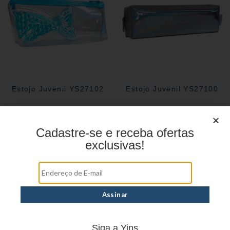
Estojo Juvenil YS27102
Estojo Juvenil YS27100
Cadastre-se e receba ofertas
exclusivas!
Siga a Yins