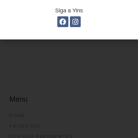
Siga a Yins
Estojo Juvenil YS41031
Estojo Juvenil YS27112
Menu
HOME
PRODUTOS
DÚVIDAS FREQUENTES