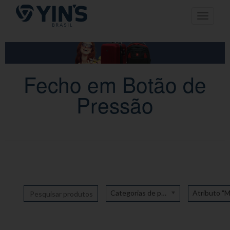
Pular
Toggle n
para
o
conteúdo
Fecho em Botão de
Pressão
Categorias de produto