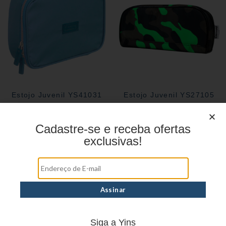
Estojo Juvenil YS41031
Estojo Juvenil YS27105
Cadastre-se e receba ofertas
exclusivas!
Siga a Yins