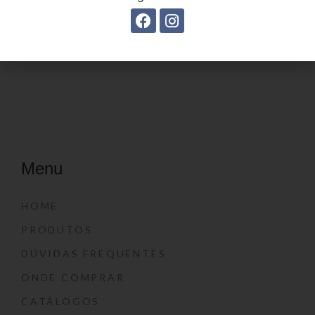
Estojo Juvenil YS27108
Estojo juvenil YS41026
Menu
HOME
PRODUTOS
DÚVIDAS FREQUENTES
ONDE COMPRAR
CATÁLOGOS