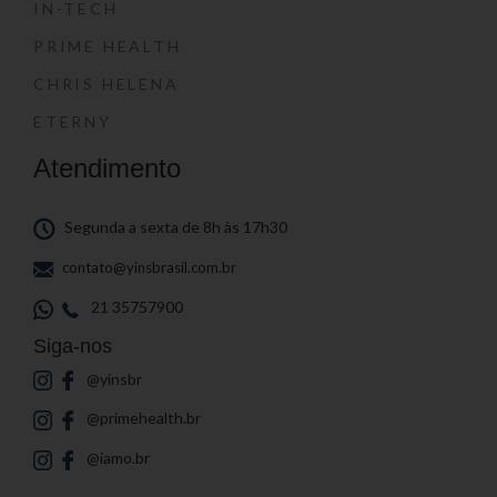
IN-TECH
PRIME HEALTH
CHRIS HELENA
ETERNY
Atendimento
Segunda a sexta de 8h às 17h30
contato@yinsbrasil.com.br
21 35757900
Siga-nos
@yinsbr
@primehealth.br
@iamo.br