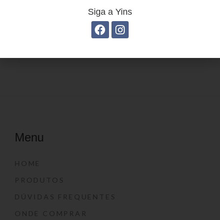
Siga a Yins
Estojo Juvenil YS27100
Estojo juvenil YS27114
Menu
HOME
PRODUTOS
DÚVIDAS FREQUENTES
ONDE COMPRAR