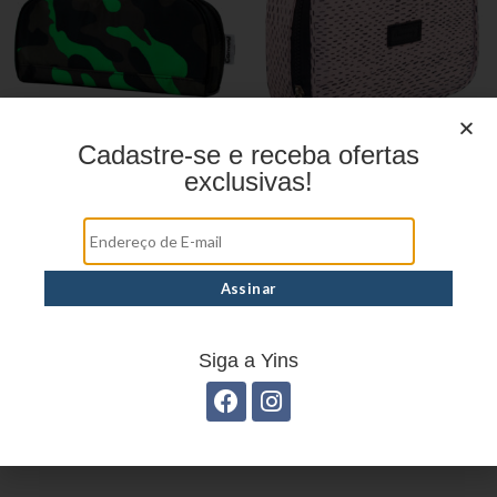
Cadastre-se e receba ofertas
exclusivas!
Estojo Juvenil YS27105
Estojo Juvenil YS41029
Estojo Juvenil YS27101
Siga a Yins