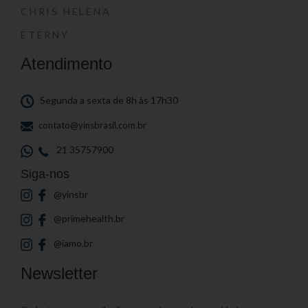
CHRIS HELENA
ETERNY
Atendimento
Segunda a sexta de 8h às 17h30
contato@yinsbrasil.com.br
21 35757900
Siga-nos
@yinsbr
@primehealth.br
@iamo.br
Newsletter