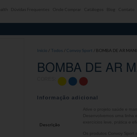
alth
Dúvidas Frequentes
Onde Comprar
Catálogos
Blog
Contato
Início
/
Todos
/
Convoy Sport
/ BOMBA DE AR MAN
BOMBA DE AR M
CORES:
Informação adicional
Ative o projeto saúde e ma
Desenvolvemos uma linha ex
exercícios leve, prática e efi
Descrição
Os produtos Convoy Sport s