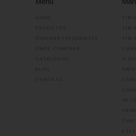
Menu
Mar
HOME
YIN’
PRODUTOS
YIN’
DÚVIDAS FREQUENTES
YIN’
ONDE COMPRAR
CON
CATÁLOGOS
O S
BLOG
SWI
CONTATO
CON
CON
IN-T
PRIM
CHRI
ETE