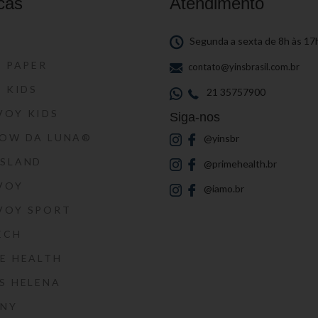
cas
Atendimento
S
Segunda a sexta de 8h às 17
S PAPER
contato@yinsbrasil.com.br
S KIDS
21 35757900
VOY KIDS
Siga-nos
HOW DA LUNA®
@yinsbr
SSLAND
@primehealth.br
VOY
@iamo.br
VOY SPORT
ECH
E HEALTH
S HELENA
RNY