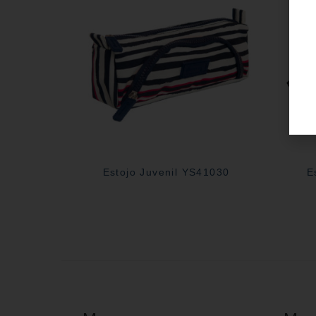
Estojo Juvenil YS41030
E