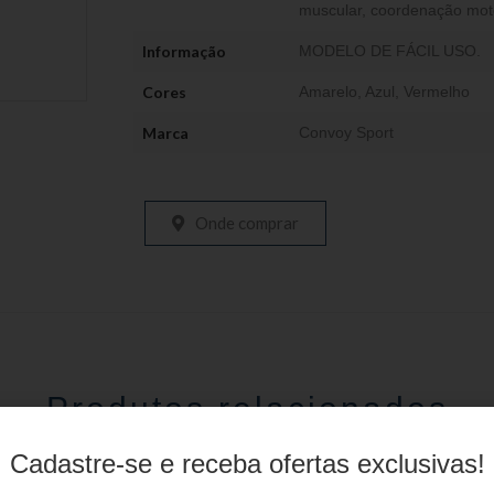
muscular, coordenação motor
Informação
MODELO DE FÁCIL USO.
Cores
Amarelo
,
Azul
,
Vermelho
Marca
Convoy Sport
Onde comprar
Produtos relacionados
Cadastre-se e receba ofertas exclusivas!