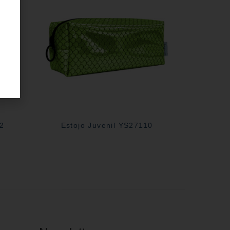
02
Estojo Juvenil YS27110