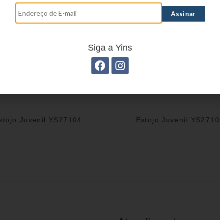
Siga a Yins
stojo Juvenil YS27104
Estojo Juvenil YS271