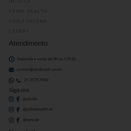
IN-TECH
PRIME HEALTH
CHRIS HELENA
ETERNY
Atendimento
Segunda a sexta de 8h às 17h30
contato@yinsbrasil.com.br
21 35757900
Siga-nos
@yinsbr
@primehealth.br
@iamo.br