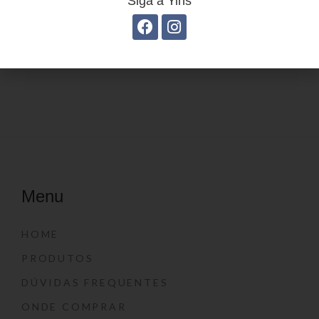
Siga a Yins
Mochila Linha Casual
Mochila linha casual
YS29068
YS29069
Menu
HOME
PRODUTOS
DÚVIDAS FREQUENTES
ONDE COMPRAR