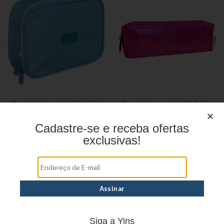
Estojo Juvenil YS41031
Estojo Juvenil YS27109
Cadastre-se e receba ofertas
exclusivas!
Siga a Yins