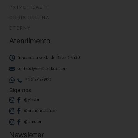
PRIME HEALTH
CHRIS HELENA
ETERNY
Atendimento
Segunda a sexta de 8h às 17h30
contato@yinsbrasil.com.br
21 35757900
Siga-nos
@yinsbr
@primehealth.br
@iamo.br
Newsletter