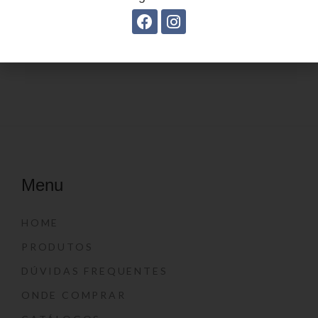
Estojo Juvenil YS27108
Estojo juvenil YS27099
Menu
HOME
PRODUTOS
DÚVIDAS FREQUENTES
ONDE COMPRAR