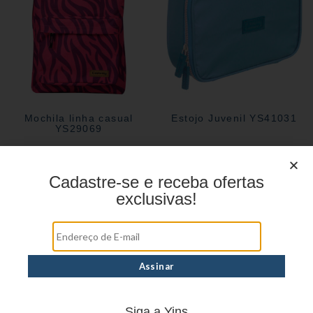
Mochila linha casual
Estojo Juvenil YS41031
YS29069
Cadastre-se e receba ofertas
Estojo Juvenil YS27101
exclusivas!
Siga a Yins