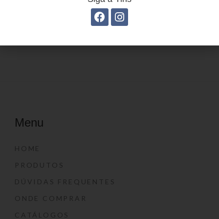
Mochila Linha Casual
YS29068
Menu
HOME
PRODUTOS
DÚVIDAS FREQUENTES
ONDE COMPRAR
CATÁLOGOS