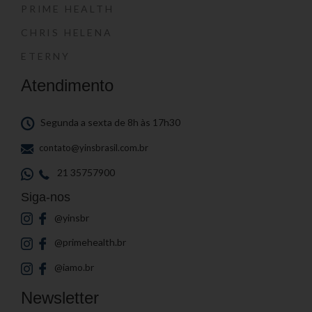
PRIME HEALTH
CHRIS HELENA
ETERNY
Atendimento
Segunda a sexta de 8h às 17h30
contato@yinsbrasil.com.br
21 35757900
Siga-nos
@yinsbr
@primehealth.br
@iamo.br
Newsletter