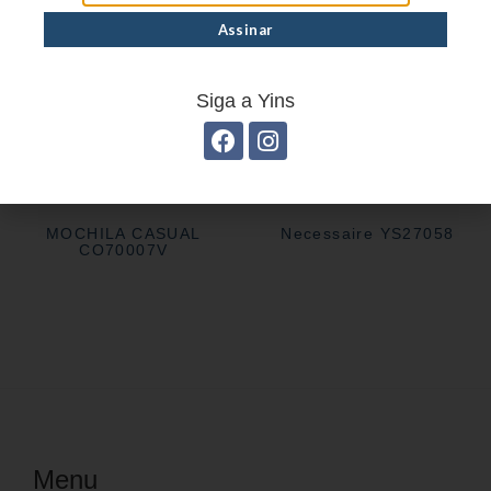
Siga a Yins
MOCHILA CASUAL
Necessaire YS27058
CO70007V
Menu