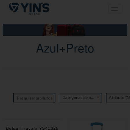
Pular
Toggle n
para
o
conteúdo
Azul+Preto
Categorias de produto
Bolsa Tiracolo YS41025