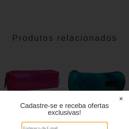
Produtos relacionados
Cadastre-se e receba ofertas
exclusivas!
Estojo Juvenil YS27109
Estojo juvenil YS27114