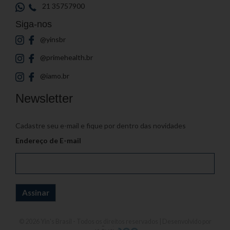
21 35757900
Siga-nos
@yinsbr
@primehealth.br
@iamo.br
Newsletter
Cadastre seu e-mail e fique por dentro das novidades
Endereço de E-mail
© 2026
Yin's Brasil
- Todos os direitos reservados | Desenvolvido por