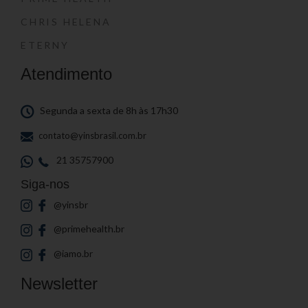
CHRIS HELENA
ETERNY
Atendimento
Segunda a sexta de 8h às 17h30
contato@yinsbrasil.com.br
21 35757900
Siga-nos
@yinsbr
@primehealth.br
@iamo.br
Newsletter