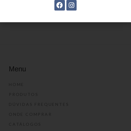
Estojo Juvenil YS41031
Mochila Linha Casual
YS29068
Menu
HOME
PRODUTOS
DÚVIDAS FREQUENTES
ONDE COMPRAR
CATÁLOGOS