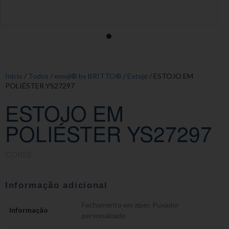
Início
/
Todos
/
emoji® by BRITTO®
/
Estojo
/ ESTOJO EM
POLIÉSTER YS27297
ESTOJO EM
POLIÉSTER YS27297
CORES:
Informação adicional
Fechamento em zíper
,
Puxador
Informação
personalizado