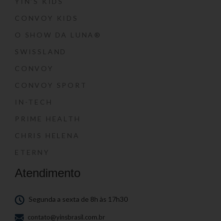
YIN’S KIDS
CONVOY KIDS
O SHOW DA LUNA®
SWISSLAND
CONVOY
CONVOY SPORT
IN-TECH
PRIME HEALTH
CHRIS HELENA
ETERNY
Atendimento
Segunda a sexta de 8h às 17h30
contato@yinsbrasil.com.br