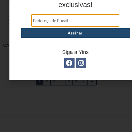
exclusivas!
CADERNETA CUTE BEARS
CADERNETAS
YP8688
BRASILIDADES YP8690
Siga a Yins
1
2
3
4
5
6
7
→