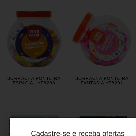
BORRACHA PONTEIRA
BORRACHA PONTEIRA
ESPACIAL YP8203
FANTASIA YP8201
Cadastre-se e receba ofertas