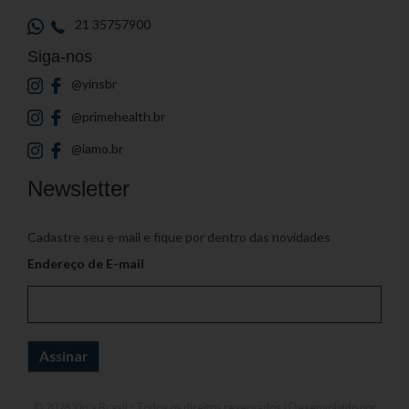
21 35757900
Siga-nos
@yinsbr
@primehealth.br
@iamo.br
Newsletter
Cadastre seu e-mail e fique por dentro das novidades
Endereço de E-mail
© 2026
Yin's Brasil
- Todos os direitos reservados | Desenvolvido por