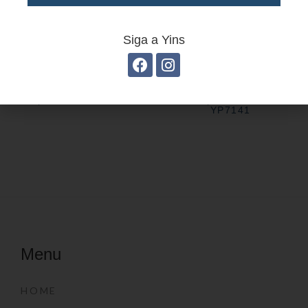
Siga a Yins
Grampeador Dots YP7152
Grampeador Básico
YP7141
Menu
HOME