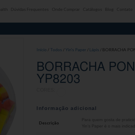
alth
Dúvidas Frequentes
Onde Comprar
Catálogos
Blog
Contato
Início
/
Todos
/
Yin's Paper
/
Lápis
/ BORRACHA PON
BORRACHA PONT
YP8203
CORES:
Informação adicional
Para quem gosta de praticid
Descrição
Yin’s Paper é o mais indica