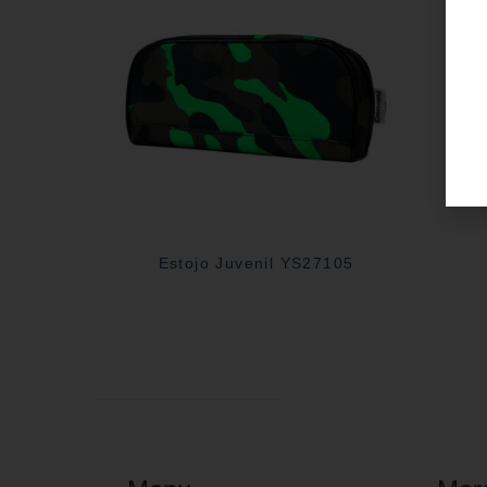
Estojo Juvenil YS27105