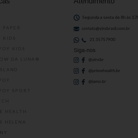
cas
Atendimento
S
Segunda a sexta de 8h às 17
S PAPER
contato@yinsbrasil.com.br
S KIDS
21 35757900
VOY KIDS
Siga-nos
HOW DA LUNA®
@yinsbr
SSLAND
@primehealth.br
VOY
@iamo.br
VOY SPORT
ECH
E HEALTH
S HELENA
RNY