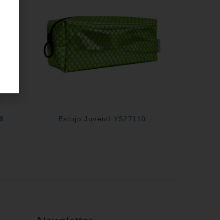
08
Estojo Juvenil YS27110