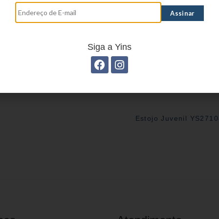
Siga a Yins
Estojo Juvenil YS271