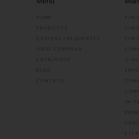
Menu
Mar
HOME
YIN’
PRODUTOS
YIN’
DÚVIDAS FREQUENTES
YIN’
ONDE COMPRAR
CON
CATÁLOGOS
O S
BLOG
SWI
CONTATO
CON
CON
IN-T
PRIM
CHRI
ETE