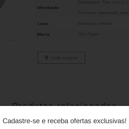
Embalagem: Pote com 12 p
Informação
Formatos: astronauta, plan
Cores
Estampas sortidas
Marca
Yin's Paper
Onde comprar
Produtos relacionados
Cadastre-se e receba ofertas exclusivas!
stojo Juvenil YS27101