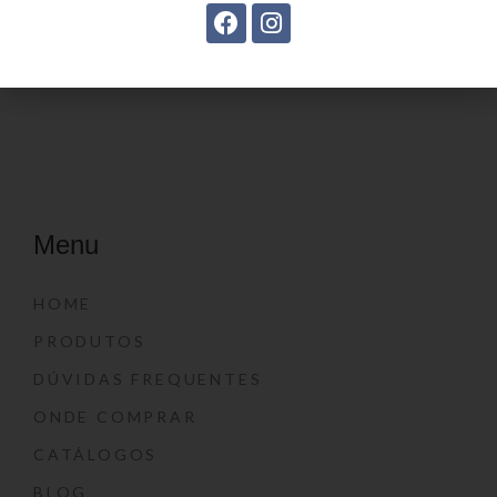
Estojo Juvenil YS41030
Estojo juvenil YS27099
Menu
HOME
PRODUTOS
DÚVIDAS FREQUENTES
ONDE COMPRAR
CATÁLOGOS
BLOG