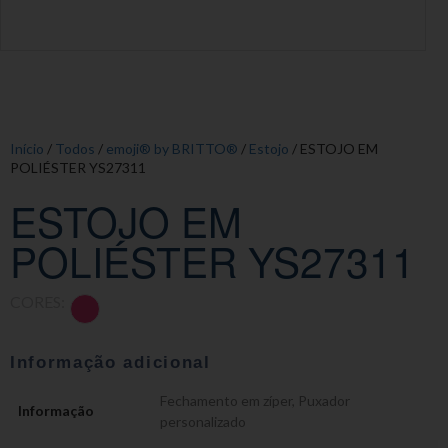
Início
/
Todos
/
emoji® by BRITTO®
/
Estojo
/ ESTOJO EM
POLIÉSTER YS27311
ESTOJO EM
POLIÉSTER YS27311
CORES:
Informação adicional
Fechamento em zíper
,
Puxador
Informação
personalizado