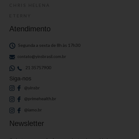
CHRIS HELENA
ETERNY
Atendimento
Segunda a sexta de 8h às 17h30
contato@yinsbrasil.com.br
21 35757900
Siga-nos
@yinsbr
@primehealth.br
@iamo.br
Newsletter