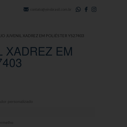
contato@yinsbrasil.com.br
JO JUVENIL XADREZ EM POLIÉSTER YS27403
L XADREZ EM
7403
dor personalizado
ermelho