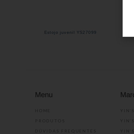
Estojo juvenil YS27099
E
Menu
Mar
HOME
YIN’
PRODUTOS
YIN’
DÚVIDAS FREQUENTES
YIN’