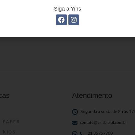
Siga a Yins
stojo Juvenil YS27102
Estojo Juvenil YS271
cas
Atendimento
S
Segunda a sexta de 8h às 17
S PAPER
contato@yinsbrasil.com.br
S KIDS
21 35757900