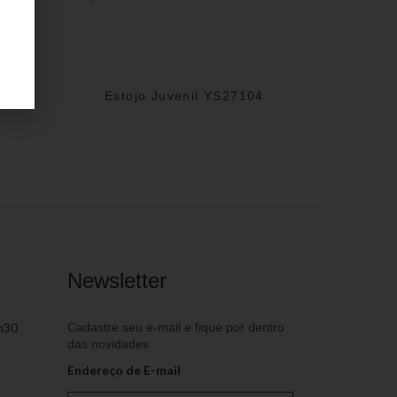
09
Estojo Juvenil YS27104
Newsletter
h30
Cadastre seu e-mail e fique por dentro
das novidades
Endereço de E-mail