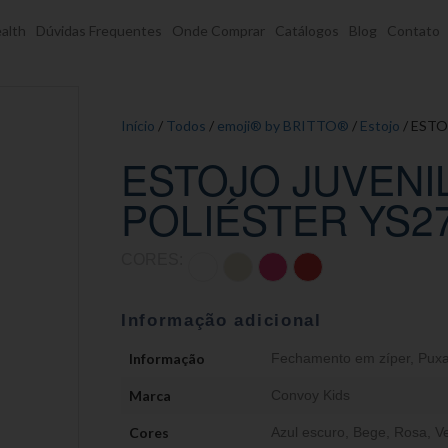
alth
Dúvidas Frequentes
Onde Comprar
Catálogos
Blog
Contato
Início
/
Todos
/
emoji® by BRITTO®
/
Estojo
/ ESTO
ESTOJO JUVENI
POLIÉSTER YS2
CORES:
Informação adicional
Informação
Fechamento em zíper
,
Puxa
Marca
Convoy Kids
Cores
Azul escuro
,
Bege
,
Rosa
,
V