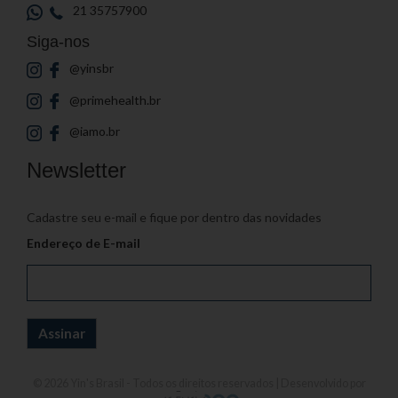
21 35757900
Siga-nos
@yinsbr
@primehealth.br
@iamo.br
Newsletter
Cadastre seu e-mail e fique por dentro das novidades
Endereço de E-mail
© 2026
Yin's Brasil
- Todos os direitos reservados | Desenvolvido por