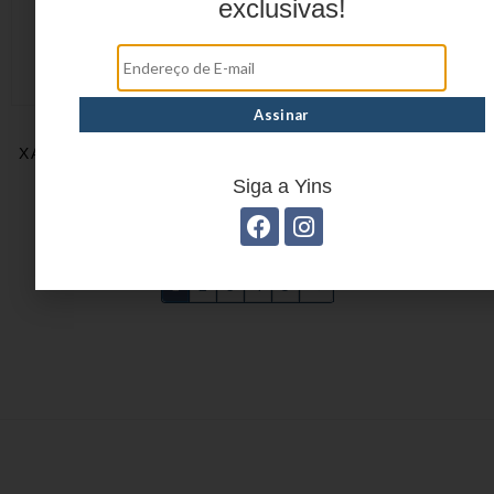
exclusivas!
ESTOJO JUVENIL
Estojo Start Game
XADREZ EM POLIÉSTER
YS42156-ES
YS27403
Siga a Yins
1
2
3
4
5
→