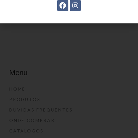
Mochila Linha Casual
Mochila linha casual
YS29068
YS29069
Menu
HOME
PRODUTOS
DÚVIDAS FREQUENTES
ONDE COMPRAR
CATÁLOGOS