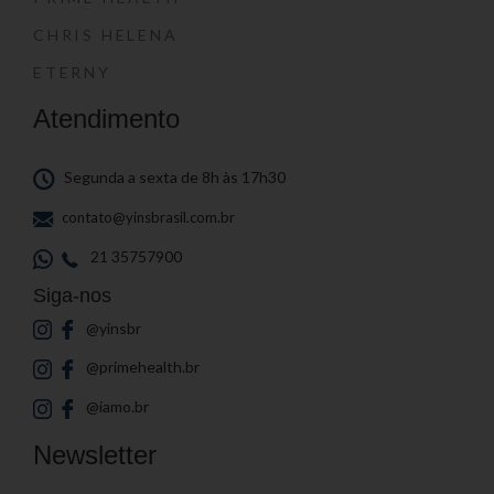
CHRIS HELENA
ETERNY
Atendimento
Segunda a sexta de 8h às 17h30
contato@yinsbrasil.com.br
21 35757900
Siga-nos
@yinsbr
@primehealth.br
@iamo.br
Newsletter