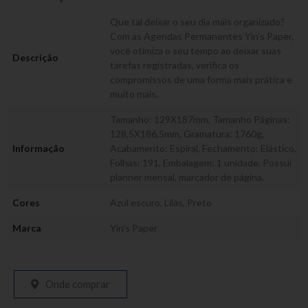
Que tal deixar o seu dia mais organizado?
Com as Agendas Permanentes Yin’s Paper,
você otimiza o seu tempo ao deixar suas
Descrição
tarefas registradas, verifica os
compromissos de uma forma mais prática e
muito mais.
Tamanho: 129X187mm, Tamanho Páginas:
128,5X186,5mm, Gramatura: 1760g,
Informação
Acabamento: Espiral, Fechamento: Elástico,
Folhas: 191, Embalagem: 1 unidade, Possui
planner mensal, marcador de página.
Cores
Azul escuro
,
Lilás
,
Preto
Marca
Yin's Paper
Onde comprar