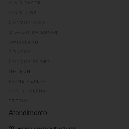
YIN’S PAPER
YIN’S KIDS
CONVOY KIDS
O SHOW DA LUNA®
SWISSLAND
CONVOY
CONVOY SPORT
IN-TECH
PRIME HEALTH
CHRIS HELENA
ETERNY
Atendimento
Segunda a sexta de 8h às 17h30