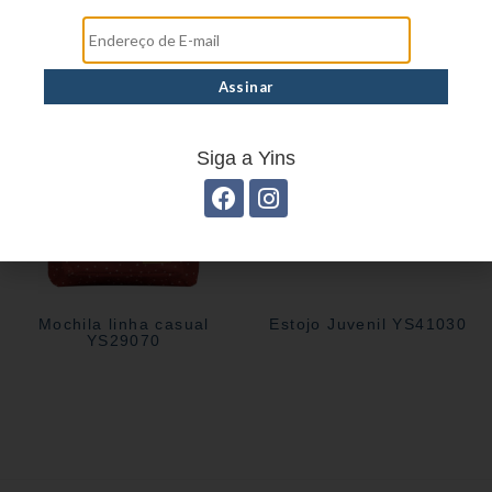
Estojo Juvenil ys27113
Estojo juvenil YS41026
Siga a Yins
Mochila linha casual
Estojo Juvenil YS41030
YS29070