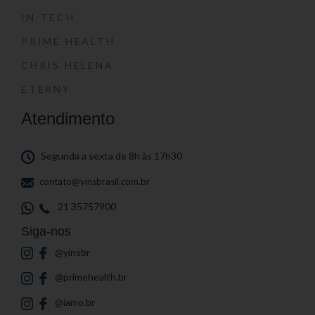
IN-TECH
PRIME HEALTH
CHRIS HELENA
ETERNY
Atendimento
Segunda a sexta de 8h às 17h30
contato@yinsbrasil.com.br
21 35757900
Siga-nos
@yinsbr
@primehealth.br
@iamo.br