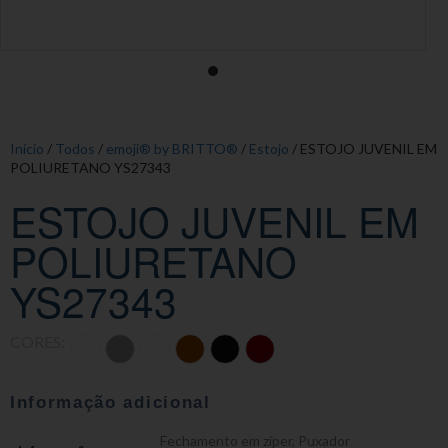
Início
/
Todos
/
emoji® by BRITTO®
/
Estojo
/ ESTOJO JUVENIL EM
POLIURETANO YS27343
ESTOJO JUVENIL EM
POLIURETANO
YS27343
CORES:
Informação adicional
Fechamento em zíper
,
Puxador