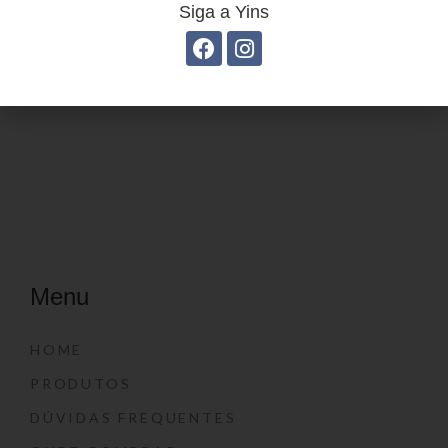
Siga a Yins
Mochila linha casual
Estojo Juvenil YS41028
YS29069
Menu
HOME
PRODUTOS
DÚVIDAS FREQUENTES