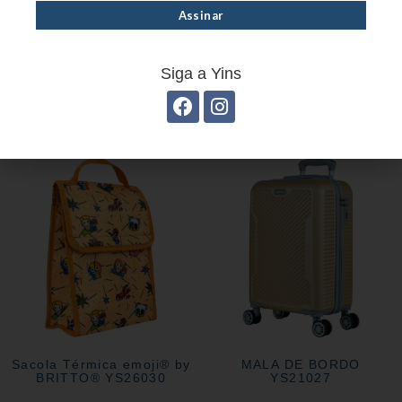
Siga a Yins
JOGO DE MALAS
Guarda-Chuva Infantil
DIAMOND 3 PEÇAS EM
emoji® by BRITTO®
ABS YS21202
YS35008
Sacola Térmica emoji® by
MALA DE BORDO
BRITTO® YS26030
YS21027