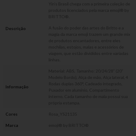
Yin’s Brasil chega com a primeira coleção de
produtos licenciados pela marca emoji® by
BRITTO®.
A fusão do poder das artes do Britto e a
Descrição
magia da marca emoji trazem um grande mix
de produtos encantadores, entre eles
mochilas, estojos, malas e acessórios de
viagem, que estão divididos entre variadas
linhas.
Material: ABS, Tamanho: 20/24/28” (20”
Modelo Bordo), Alça de mão, Alça lateral, 4
Rodas duplas 360°, Cadeado integrado,
Informação
Puxador em alumínio, Compartimento
interno, Cada tamanho de mala possui sua
própria estampa.
Cores
Rosa_YS21135
Marca
emoji® by BRITTO®