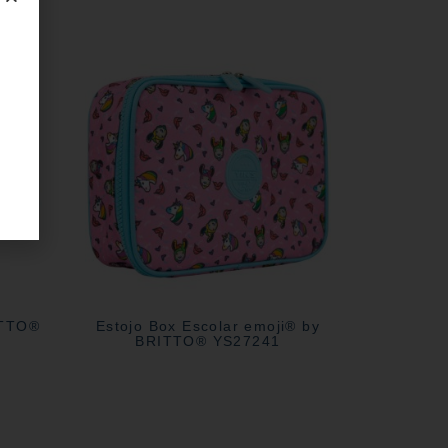
ITTO®
Estojo Box Escolar emoji® by
BRITTO® YS27241