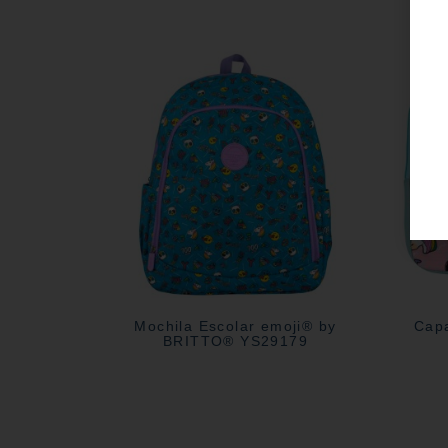
Mochila Escolar emoji® by
Capa
BRITTO® YS29179