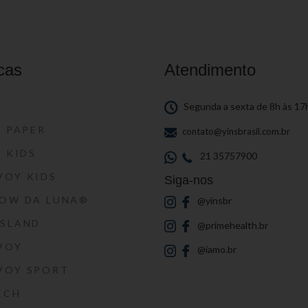
cas
Atendimento
S
Segunda a sexta de 8h às 17
S PAPER
contato@yinsbrasil.com.br
S KIDS
21 35757900
VOY KIDS
Siga-nos
HOW DA LUNA®
@yinsbr
SSLAND
@primehealth.br
VOY
@iamo.br
VOY SPORT
ECH