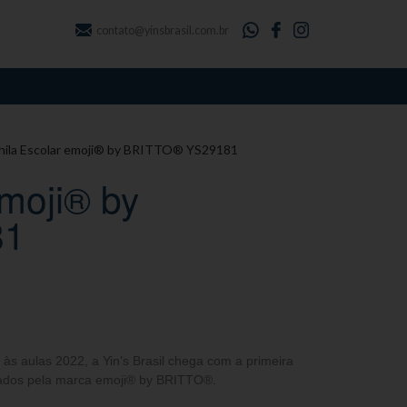
contato@yinsbrasil.com.br
hila Escolar emoji® by BRITTO® YS29181
moji® by
81
às aulas 2022, a Yin’s Brasil chega com a primeira
iados pela marca emoji® by BRITTO®.