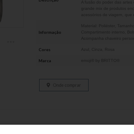
A fusão do poder das artes
grande mix de produtos enca
acessórios de viagem, que e
Material: Poliéster, Taman
Informação
Compartimento interno, Bols
Acompanha chaveiro person
Cores
Azul
,
Cinza
,
Rosa
Marca
emoji® by BRITTO®
Onde comprar