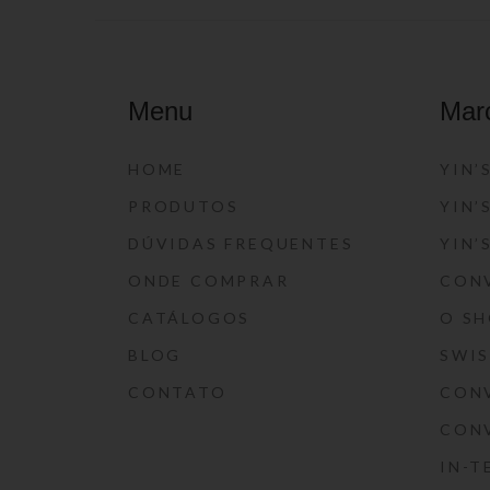
Menu
Mar
HOME
YIN’
PRODUTOS
YIN’
DÚVIDAS FREQUENTES
YIN’
ONDE COMPRAR
CON
CATÁLOGOS
O S
BLOG
SWI
CONTATO
CON
CON
IN-T