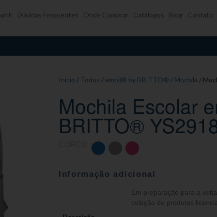
alth
Dúvidas Frequentes
Onde Comprar
Catálogos
Blog
Contato
Início
/
Todos
/
emoji® by BRITTO®
/
Mochila
/ Moc
Mochila Escolar e
BRITTO® YS291
CORES:
Informação adicional
Em preparação para a volta 
coleção de produtos licenc
Descrição