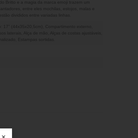
 do Britto e a magia da marca emoji trazem um
ntadores, entre eles mochilas, estojos, malas e
stão divididos entre variadas linhas.
ho: 17” (44x35x20,5cm), Compartimento externo,
os laterais, Alça de mão, Alças de costas ajustáveis,
alizado, Estampas sortidas.