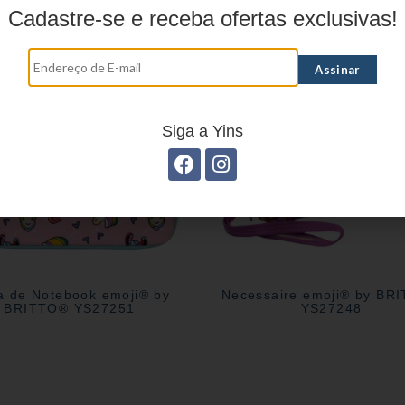
Produtos relacionados
Cadastre-se e receba ofertas exclusivas!
Siga a Yins
 de Notebook emoji® by
Necessaire emoji® by BR
BRITTO® YS27251
YS27248