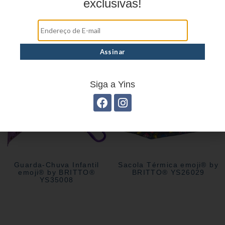
exclusivas!
Mochila Escolar emoji® by
Mochila Escolar emoji® by
BRITTO® YS29180
BRITTO® YS29181
Siga a Yins
Guarda-Chuva Infantil
Sacola Térmica emoji® by
emoji® by BRITTO®
BRITTO® YS26029
YS35008