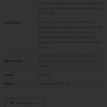
Yin’s Brasil chega com a primeira coleção de
produtos licenciados pela marca emoji® by
BRITTO®.
A fusão do poder das artes do Britto e a
Descrição
magia da marca emoji trazem um grande mix
de produtos encantadores, entre eles
mochilas, estojos, malas e acessórios de
viagem, que estão divididos entre variadas
linhas.
Material: Silicone, Tamanho: 8,5×9,2cm e
Informação
8×8,4cm, Fecho de pressão, Estampas
sortidas.
Cores
Sortidas.
Marca
emoji® by BRITTO®
Onde comprar