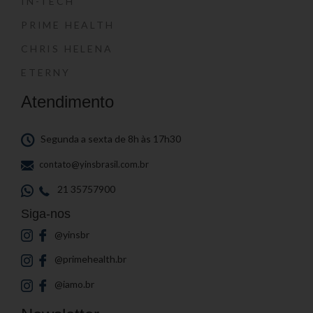
IN-TECH
PRIME HEALTH
CHRIS HELENA
ETERNY
Atendimento
Segunda a sexta de 8h às 17h30
contato@yinsbrasil.com.br
21 35757900
Siga-nos
@yinsbr
@primehealth.br
@iamo.br