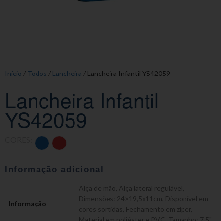
Início
/
Todos
/
Lancheira
/ Lancheira Infantil YS42059
Lancheira Infantil
YS42059
CORES:
Informação adicional
Alça de mão
,
Alça lateral regulável
,
Dimensões: 24×19,5x11cm
,
Disponível em
Informação
cores sortidas
,
Fechamento em zíper
,
Material em poliéster e PVC
,
Tamanho: 7,5"