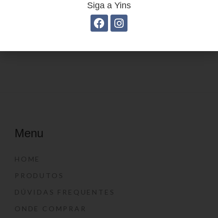
Siga a Yins
Mochila Linha Casual
Estojo Juvenil YS27105
YS29068
Menu
HOME
PRODUTOS
DÚVIDAS FREQUENTES
ONDE COMPRAR