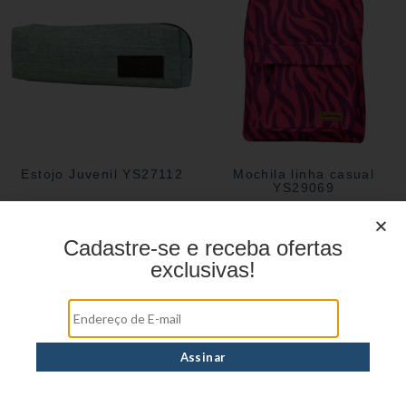
Estojo Juvenil YS27112
Mochila linha casual
YS29069
Cadastre-se e receba ofertas
exclusivas!