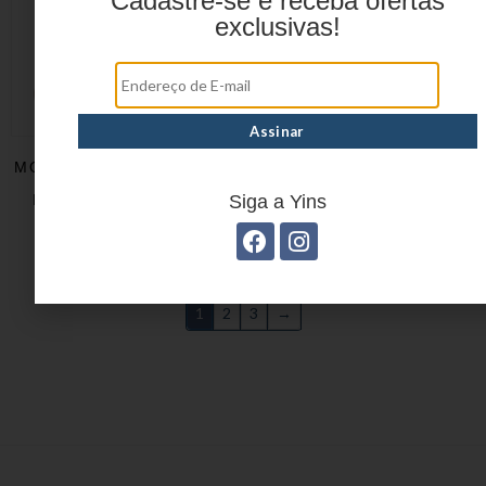
Cadastre-se e receba ofertas
exclusivas!
MOCHILA INFANTIL BEBÊ
MOCHILA INFANTIL BEBÊ
ANIMAL CACO EM
ANIMAL ELY EM
POLIÉSTER YS42308
POLIÉSTER YS42301
Siga a Yins
1
2
3
→