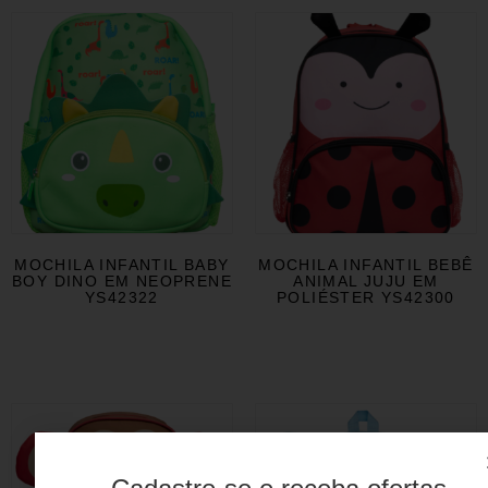
MOCHILA INFANTIL BABY
MOCHILA INFANTIL BEBÊ
BOY DINO EM NEOPRENE
ANIMAL JUJU EM
YS42322
POLIÉSTER YS42300