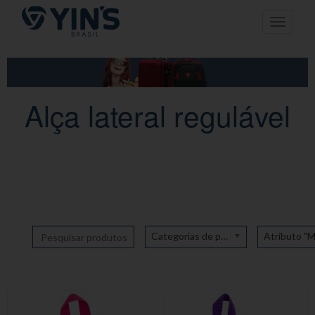
Pular
Toggle n
para
o
conteúdo
Alça lateral regulável
Categorias de produto