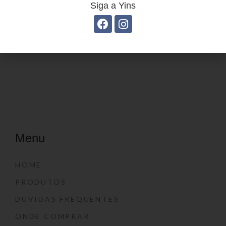
Siga a Yins
Estojo Juvenil YS41031
Mochila Linha Casual
YS29068
Menu
HOME
PRODUTOS
DÚVIDAS FREQUENTES
ONDE COMPRAR