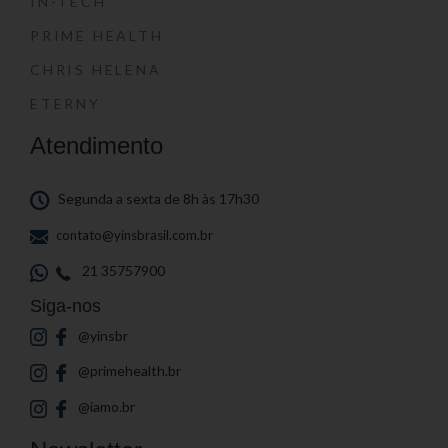
IN-TECH
PRIME HEALTH
CHRIS HELENA
ETERNY
Atendimento
Segunda a sexta de 8h às 17h30
contato@yinsbrasil.com.br
21 35757900
Siga-nos
@yinsbr
@primehealth.br
@iamo.br