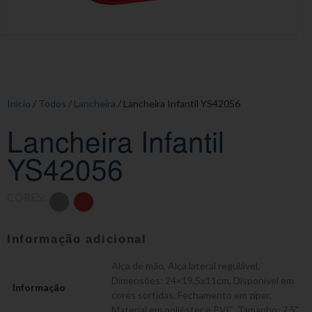
Início
/
Todos
/
Lancheira
/ Lancheira Infantil YS42056
Lancheira Infantil
YS42056
CORES:
Informação adicional
Alça de mão
,
Alça lateral regulável
,
Dimensões: 24×19,5x11cm
,
Disponível em
Informação
cores sortidas
,
Fechamento em zíper
,
Material em poliéster e PVC
,
Tamanho: 7,5"