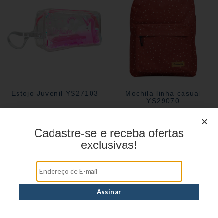
Estojo Juvenil YS27103
Mochila linha casual
YS29070
Cadastre-se e receba ofertas
exclusivas!