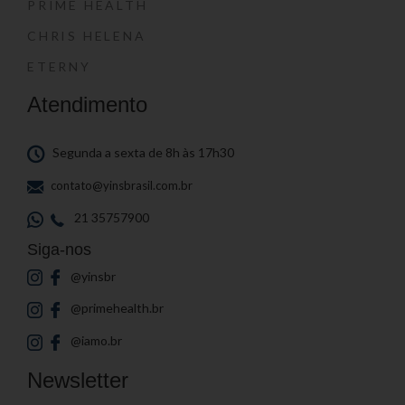
PRIME HEALTH
CHRIS HELENA
ETERNY
Atendimento
Segunda a sexta de 8h às 17h30
contato@yinsbrasil.com.br
21 35757900
Siga-nos
@yinsbr
@primehealth.br
@iamo.br
Newsletter