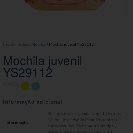
Início
/
Todos
/
Mochila
/ Mochila juvenil YS29112
Mochila juvenil
YS29112
CORES:
Informação adicional
Bolsos Laterais
,
Compartimento Externo
,
Dimensões: 46x32x15cm
,
Disponível em
Informação
cores sortidas
,
Fechamento em zíper
,
Material em poliéster
,
Tamanho: 18"