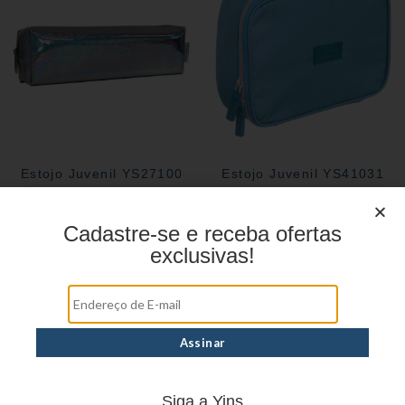
Estojo Juvenil YS27100
Estojo Juvenil YS41031
Cadastre-se e receba ofertas
exclusivas!
Siga a Yins