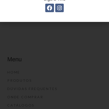
Estojo juvenil YS41026
Estojo Juvenil YS41028
Menu
HOME
PRODUTOS
DÚVIDAS FREQUENTES
ONDE COMPRAR
CATÁLOGOS