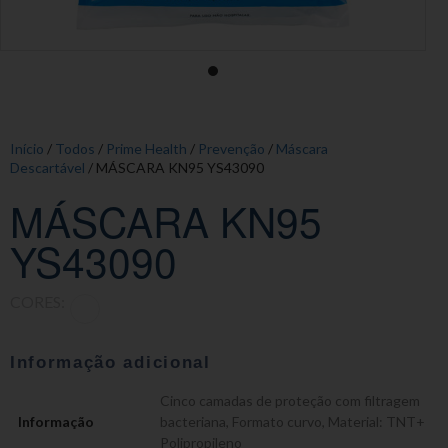
Início
/
Todos
/
Prime Health
/
Prevenção
/
Máscara
Descartável
/ MÁSCARA KN95 YS43090
MÁSCARA KN95
YS43090
CORES:
Informação adicional
Cinco camadas de proteção com filtragem
Informação
bacteriana
,
Formato curvo
,
Material: TNT+
Polipropileno