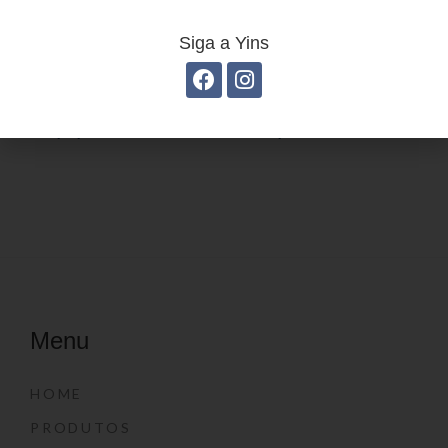
Siga a Yins
Estojo juvenil YS27099
Estojo Juvenil YS27100
Menu
HOME
PRODUTOS