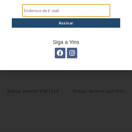
Estojo Juvenil YS27105
Estojo Juvenil YS41030
Siga a Yins
Estojo juvenil YS27114
Estojo Juvenil ys27113