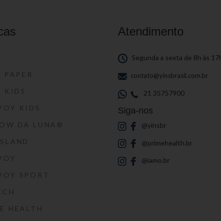
cas
Atendimento
S
Segunda a sexta de 8h às 17
S PAPER
contato@yinsbrasil.com.br
S KIDS
21 35757900
VOY KIDS
Siga-nos
HOW DA LUNA®
@yinsbr
SSLAND
@primehealth.br
VOY
@iamo.br
VOY SPORT
ECH
E HEALTH