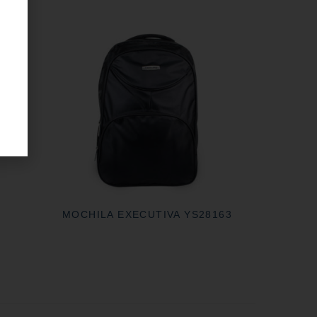
28045
MOCHILA EXECUTIVA YS28163