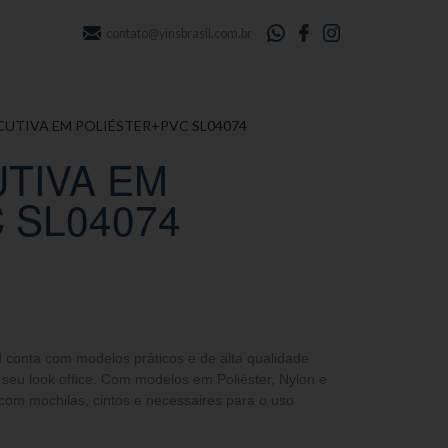
contato@yinsbrasil.com.br
CUTIVA EM POLIÉSTER+PVC SL04074
TIVA EM
 SL04074
d conta com modelos práticos e de alta qualidade
eu look office. Com modelos em Poliéster, Nylon e
com mochilas, cintos e necessaires para o uso