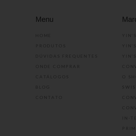
Menu
Mar
HOME
YIN’
PRODUTOS
YIN’
DÚVIDAS FREQUENTES
YIN’
ONDE COMPRAR
CON
CATÁLOGOS
O S
BLOG
SWI
CONTATO
CON
CON
IN-T
PRIM