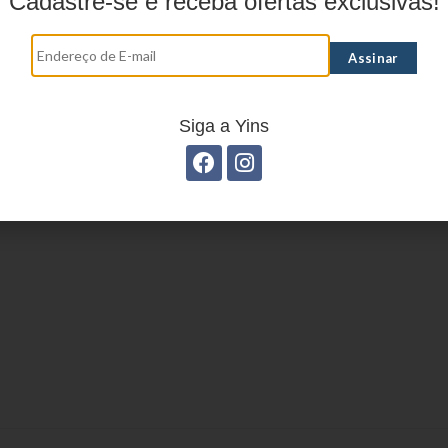
Cadastre-se e receba ofertas exclusivas!
ILA EXECUTIVA YS28048
MOCHILA EXECUTIVA YS
Siga a Yins