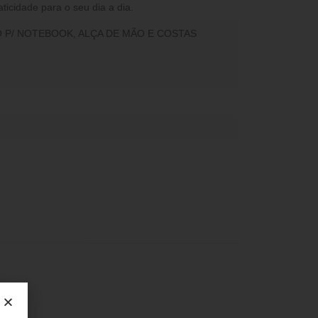
aticidade para o seu dia a dia.
P/ NOTEBOOK, ALÇA DE MÃO E COSTAS