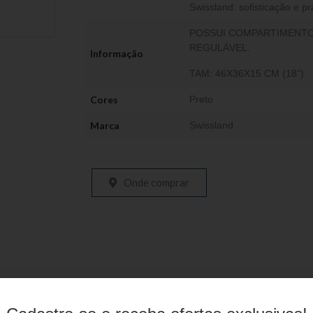
Swissland: sofisticação e pr
POSSUI COMPARTIMENTO 
REGULÁVEL.
Informação
TAM: 46X36X15 CM (18”)
Cores
Preto
Marca
Swissland
Onde comprar
Produtos relacionados