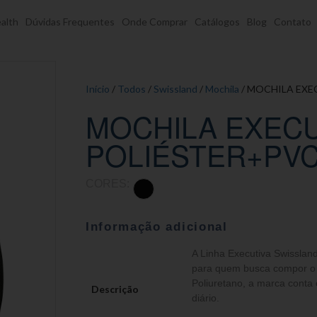
alth
Dúvidas Frequentes
Onde Comprar
Catálogos
Blog
Contato
Início
/
Todos
/
Swissland
/
Mochila
/ MOCHILA EXE
MOCHILA EXECU
POLIÉSTER+PVC
CORES:
Informação adicional
A Linha Executiva Swisslan
para quem busca compor o s
Poliuretano, a marca conta 
Descrição
diário.