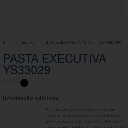
Início
/
Todos
/
Swissland
/
Mochila
/ PASTA EXECUTIVA YS33029
PASTA EXECUTIVA
YS33029
CORES:
Informação adicional
A Linha Executiva Swissland conta com
modelos práticos e de alta qualidade para
quem busca compor o seu look office. Com
modelos em Poliéster, Nylon e Poliuretano, a