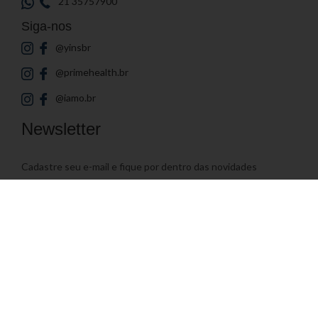
21 35757900
Siga-nos
@yinsbr
@primehealth.br
@iamo.br
Newsletter
Cadastre seu e-mail e fique por dentro das novidades
Endereço de E-mail
© 2026
Yin's Brasil
- Todos os direitos reservados | Desenvolvido por