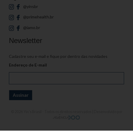
@yinsbr
@primehealth.br
@iamo.br
Newsletter
Cadastre seu e-mail e fique por dentro das novidades
Endereço de E-mail
© 2026
Yin's Brasil
- Todos os direitos reservados | Desenvolvido por