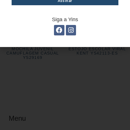
Siga a Yins
MOCHILA JUVENIL
ESTOJO ESCOLAR VIRAL
CAMUFLAGEM CASUAL
KENT YS42113-ES
YS29169
Menu