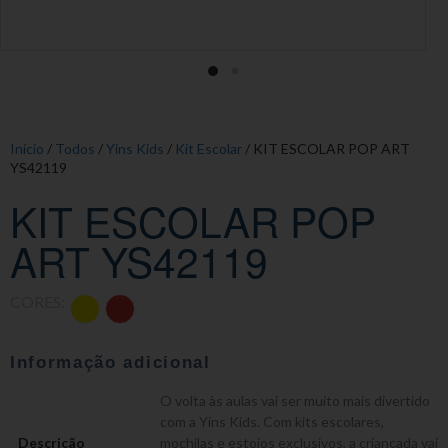
Início
/
Todos
/
Yins Kids
/
Kit Escolar
/ KIT ESCOLAR POP ART
YS42119
KIT ESCOLAR POP
ART YS42119
CORES:
Informação adicional
O volta às aulas vai ser muito mais divertido
com a Yins Kids. Com kits escolares,
Descrição
mochilas e estojos exclusivos, a criançada vai