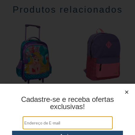
Produtos relacionados
KIT ESCOLAR SEREIA
MOCHILA CASUAL
Cadastre-se e receba ofertas
YS42121
YS29228
exclusivas!