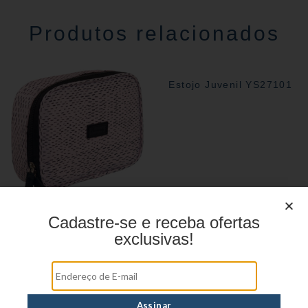
Produtos relacionados
Estojo Juvenil YS27101
Cadastre-se e receba ofertas
Estojo Juvenil YS41029
exclusivas!