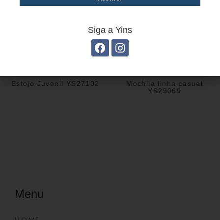
Siga a Yins
Estojo Juvenil YS27102
Mochila linha casual
YS29069
Menu
HOME