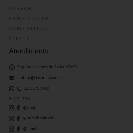
IN-TECH
PRIME HEALTH
CHRIS HELENA
ETERNY
Atendimento
Segunda a sexta de 8h às 17h30
contato@yinsbrasil.com.br
21 35757900
Siga-nos
@yinsbr
@primehealth.br
@iamo.br