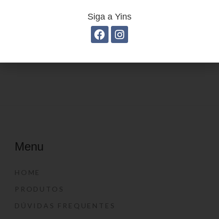
Siga a Yins
Estojo Juvenil YS41028
Estojo Juvenil YS27103
Menu
HOME
PRODUTOS
DÚVIDAS FREQUENTES