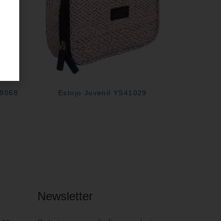
29068
Estojo Juvenil YS41029
Newsletter