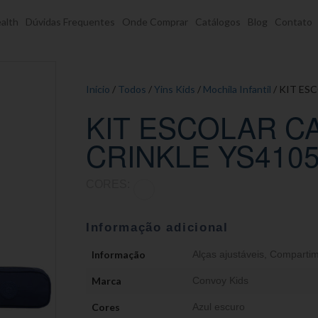
alth
Dúvidas Frequentes
Onde Comprar
Catálogos
Blog
Contato
Início
/
Todos
/
Yins Kids
/
Mochila Infantil
/ KIT ES
KIT ESCOLAR C
CRINKLE YS410
CORES:
Informação adicional
Informação
Alças ajustáveis
,
Compartim
Marca
Convoy Kids
Cores
Azul escuro