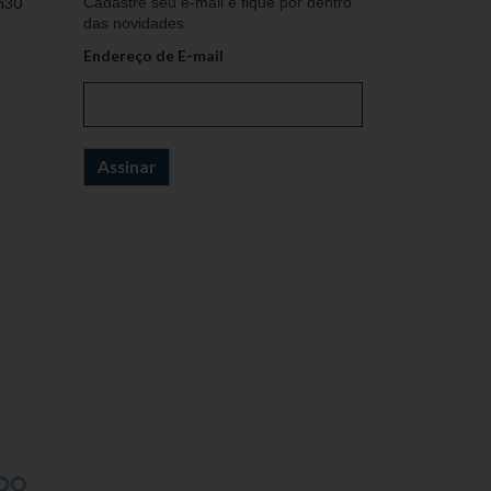
h30
Cadastre seu e-mail e fique por dentro
das novidades
Endereço de E-mail