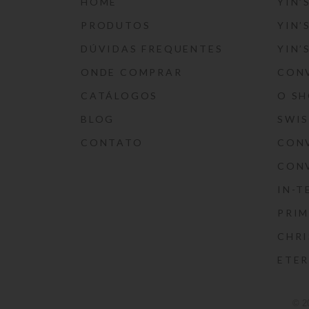
HOME
YIN’
PRODUTOS
YIN’
DÚVIDAS FREQUENTES
YIN’
ONDE COMPRAR
CON
CATÁLOGOS
O S
BLOG
SWI
CONTATO
CON
CON
IN-T
PRIM
CHRI
ETE
© 2