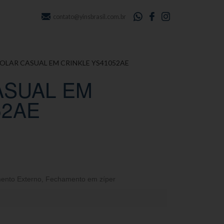
contato@yinsbrasil.com.br
COLAR CASUAL EM CRINKLE YS41052AE
ASUAL EM
52AE
ento Externo
,
Fechamento em zíper