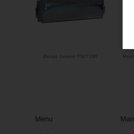
Estojo Juvenil YS27100
Moch
Menu
Mar