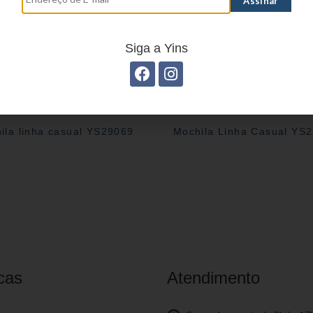
Siga a Yins
ila linha casual YS29069
Mochila Linha Casual YS
cas
Atendimento