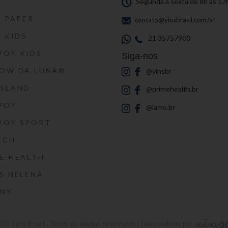
S
Segunda a sexta de 8h às 17
S PAPER
contato@yinsbrasil.com.br
S KIDS
21 35757900
VOY KIDS
Siga-nos
HOW DA LUNA®
@yinsbr
SSLAND
@primehealth.br
VOY
@iamo.br
VOY SPORT
ECH
E HEALTH
S HELENA
RNY
026
Yin's Brasil
- Todos os direitos reservados | Desenvolvido por