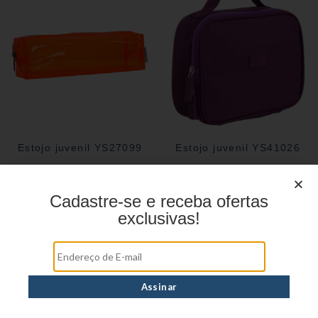
Estojo juvenil YS27099
Estojo juvenil YS41026
Cadastre-se e receba ofertas
exclusivas!