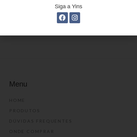
Siga a Yins
Mochila Linha Casual
Estojo Juvenil YS27112
YS29068
Menu
HOME
PRODUTOS
DÚVIDAS FREQUENTES
ONDE COMPRAR