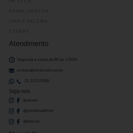
IN-TECH
PRIME HEALTH
CHRIS HELENA
ETERNY
Atendimento
Segunda a sexta de 8h às 17h30
contato@yinsbrasil.com.br
21 35757900
Siga-nos
@yinsbr
@primehealth.br
@iamo.br