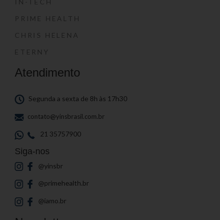
IN-TECH
PRIME HEALTH
CHRIS HELENA
ETERNY
Atendimento
Segunda a sexta de 8h às 17h30
contato@yinsbrasil.com.br
21 35757900
Siga-nos
@yinsbr
@primehealth.br
@iamo.br