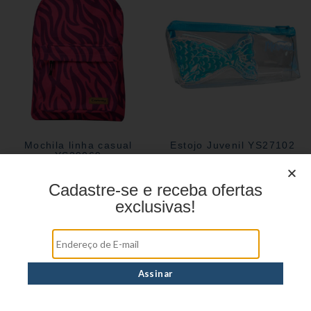
Mochila linha casual
Estojo Juvenil YS27102
YS29069
Cadastre-se e receba ofertas
exclusivas!