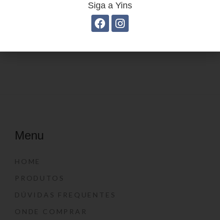
Siga a Yins
Estojo Juvenil YS27104
Estojo Juvenil YS27110
Menu
HOME
PRODUTOS
DÚVIDAS FREQUENTES
ONDE COMPRAR