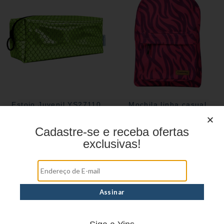
Estojo Juvenil YS27110
Mochila linha casual
YS29069
Cadastre-se e receba ofertas
exclusivas!