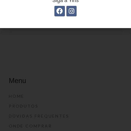
Siga a Yins
Estojo Juvenil YS27109
Estojo Juvenil YS27105
Menu
HOME
PRODUTOS
DÚVIDAS FREQUENTES
ONDE COMPRAR