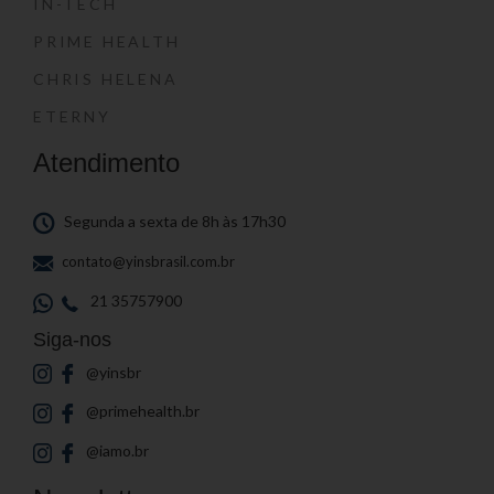
IN-TECH
PRIME HEALTH
CHRIS HELENA
ETERNY
Atendimento
Segunda a sexta de 8h às 17h30
contato@yinsbrasil.com.br
21 35757900
Siga-nos
@yinsbr
@primehealth.br
@iamo.br