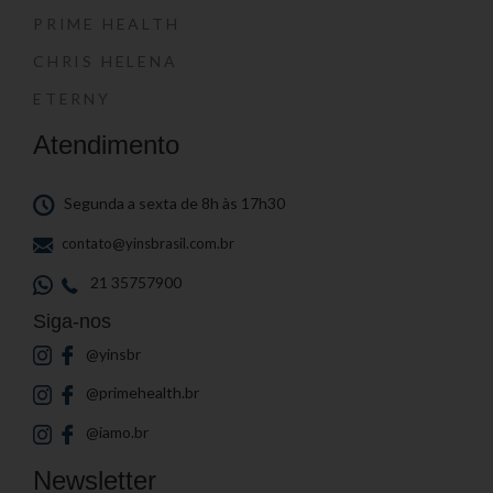
PRIME HEALTH
CHRIS HELENA
ETERNY
Atendimento
Segunda a sexta de 8h às 17h30
contato@yinsbrasil.com.br
21 35757900
Siga-nos
@yinsbr
@primehealth.br
@iamo.br
Newsletter