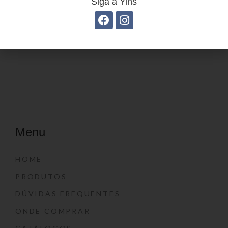
Siga a Yins
Estojo Juvenil YS41030
Estojo Juvenil YS27104
Menu
HOME
PRODUTOS
DÚVIDAS FREQUENTES
ONDE COMPRAR