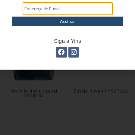
Estojo Juvenil YS41030
Estojo Juvenil YS27104
Siga a Yins
Mochila linha casual
Estojo Juvenil YS27102
YS29134