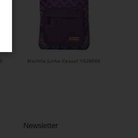
03
Mochila Linha Casual YS29068
Newsletter