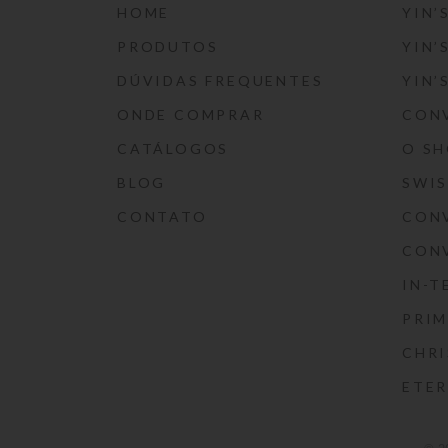
HOME
YIN’
PRODUTOS
YIN’
DÚVIDAS FREQUENTES
YIN’
ONDE COMPRAR
CON
CATÁLOGOS
O S
BLOG
SWI
CONTATO
CON
CON
IN-T
PRIM
CHRI
ETE