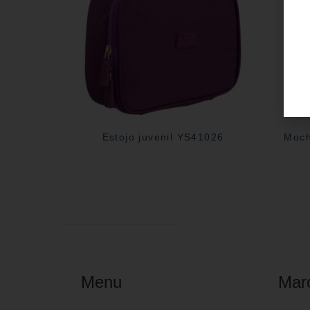
Estojo juvenil YS41026
Moch
Menu
Mar