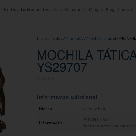
alth
Dúvidas Frequentes
Onde Comprar
Catálogos
Blog
Contato
Início
/
Todos
/
Yins Kids
/
Mochila Infantil
/ MOCHIL
MOCHILA TÁTIC
YS29707
CORES:
Informação adicional
Marca
Convoy Kids
PATCH FLAG
Informação
Bandeira emborrachada com 