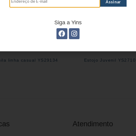
Siga a Yins
ila linha casual YS29134
Estojo Juvenil YS271
cas
Atendimento