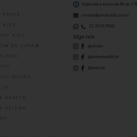
S
Segunda a sexta de 8h às 17
S PAPER
contato@yinsbrasil.com.br
S KIDS
21 35757900
VOY KIDS
Siga-nos
HOW DA LUNA®
@yinsbr
SSLAND
@primehealth.br
VOY
@iamo.br
VOY SPORT
ECH
E HEALTH
S HELENA
RNY