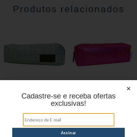
Produtos relacionados
Cadastre-se e receba ofertas
Estojo Juvenil YS27112
Estojo Juvenil YS27109
exclusivas!