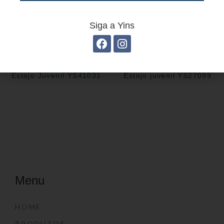
Siga a Yins
Estojo Juvenil YS41031
Estojo juvenil YS27099
Menu
HOME
PRODUTOS