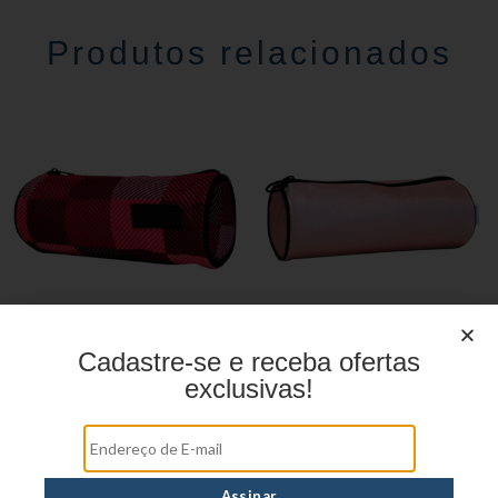
Produtos relacionados
Cadastre-se e receba ofertas
Estojo Juvenil ys27113
Estojo Juvenil YS27108
exclusivas!