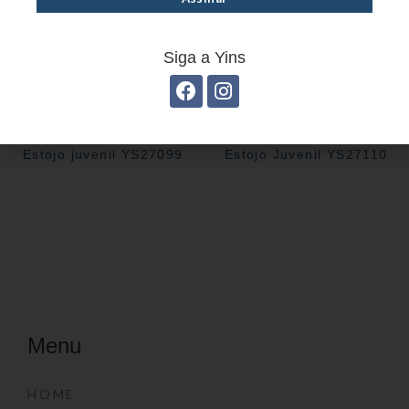
Siga a Yins
Estojo juvenil YS27099
Estojo Juvenil YS27110
Menu
HOME