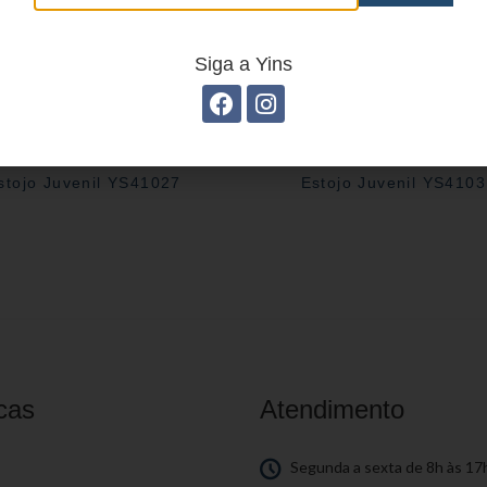
Siga a Yins
stojo Juvenil YS41027
Estojo Juvenil YS410
cas
Atendimento
S
Segunda a sexta de 8h às 17