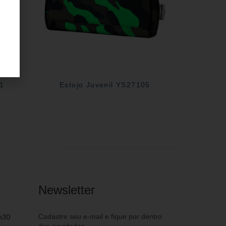
31
Estojo Juvenil YS27105
Newsletter
h30
Cadastre seu e-mail e fique por dentro