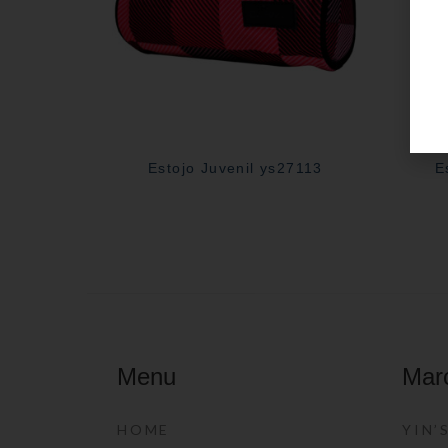
Estojo Juvenil ys27113
E
Menu
Mar
HOME
YIN’