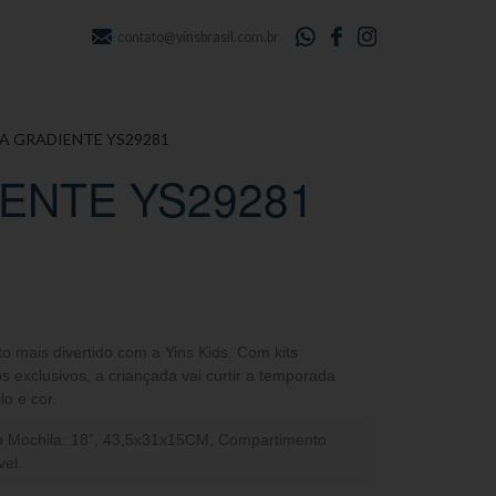
contato@yinsbrasil.com.br
A GRADIENTE YS29281
ENTE YS29281
to mais divertido com a Yins Kids. Com kits
s exclusivos, a criançada vai curtir a temporada
lo e cor.
ho Mochila: 18”, 43,5x31x15CM, Compartimento
vel.