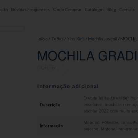
alth
Dúvidas Frequentes
Onde Comprar
Catálogos
Blog
Contato
Início
/
Todos
/
Yins Kids
/
Mochila Juvenil
/ MOCHIL
MOCHILA GRADI
CORES:
Informação adicional
O volta às aulas vai ser mui
Descrição
escolares, mochilas e estojo
escolar 2022 com muito esti
Material: Poliéster, Taman
Informação
externo, Material impermeá