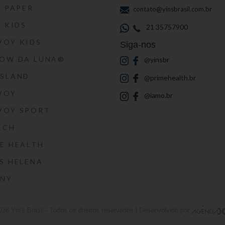
S PAPER
contato@yinsbrasil.com.br
S KIDS
21 35757900
VOY KIDS
Siga-nos
HOW DA LUNA®
@yinsbr
SSLAND
@primehealth.br
VOY
@iamo.br
VOY SPORT
ECH
E HEALTH
S HELENA
RNY
026
Yin's Brasil
- Todos os direitos reservados | Desenvolvido por