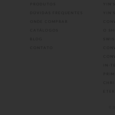
PRODUTOS
YIN’
DÚVIDAS FREQUENTES
YIN’
ONDE COMPRAR
CON
CATÁLOGOS
O S
BLOG
SWI
CONTATO
CON
CON
IN-T
PRIM
CHRI
ETE
© 2