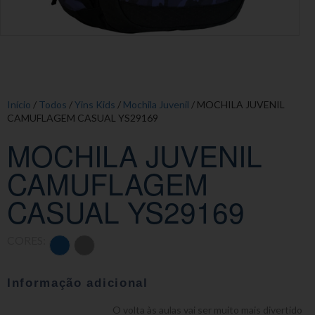
Início
/
Todos
/
Yins Kids
/
Mochila Juvenil
/ MOCHILA JUVENIL
CAMUFLAGEM CASUAL YS29169
MOCHILA JUVENIL
CAMUFLAGEM
CASUAL YS29169
CORES:
Informação adicional
O volta às aulas vai ser muito mais divertido