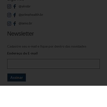
@yinsbr
@primehealth.br
@iamo.br
Newsletter
Cadastre seu e-mail e fique por dentro das novidades
Endereço de E-mail
© 2026
Yin's Brasil
- Todos os direitos reservados | Desenvolvido por